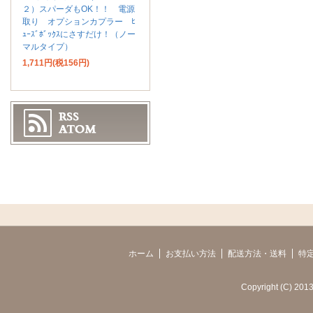
２）スパーダもOK！！ 電源
取り オプションカプラー ﾋ
ｭｰｽﾞﾎﾞｯｸｽにさすだけ！（ノー
マルタイプ）
1,711円(税156円)
ホーム
お支払い方法
配送方法・送料
特
Copyright (C) 2013