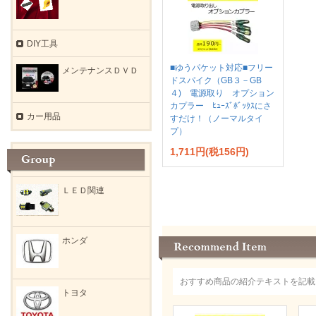
DIY工具
■ゆうパケット対応■フリー
メンテナンスＤＶＤ
ドスパイク（GB３－GB
４) 電源取り オプション
カプラー ﾋｭｰｽﾞﾎﾞｯｸｽにさ
カー用品
すだけ！（ノーマルタイ
プ）
1,711円(税156円)
ＬＥＤ関連
ホンダ
おすすめ商品の紹介テキストを記載
トヨタ