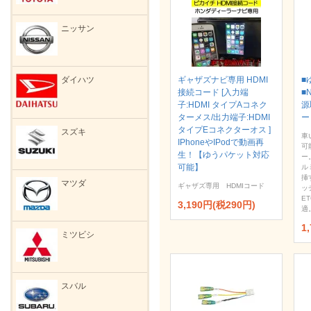
ニッサン
ギャザズナビ専用 HDMI
■
ダイハツ
接続コード [入力端
■
子:HDMI タイプAコネク
源
ターメス/出力端子:HDMI
ー
タイプEコネクターオス ]
スズキ
車
IPhoneやIPodで動画再
可
生！【ゆうパケット対応
ー
可能】
ル
挿
マツダ
ギャザズ専用 HDMIコード
ッ
E
3,190円(税290円)
適
1
ミツビシ
スバル