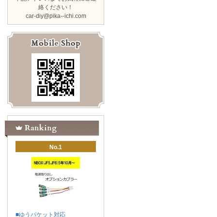
絡ください！
car-diy@pika--ichi.com
No.1
■ゆうパケット対応