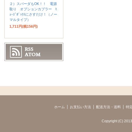
２）スパーダもOK！！ 電源
取り オプションカプラー ﾋ
ｭｰｽﾞﾎﾞｯｸｽにさすだけ！（ノー
マルタイプ）
1,711円(税156円)
ホーム
お支払い方法
配送方法・送料
特
Copyright (C) 2013