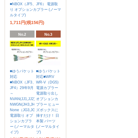
■NBOX（JF5、JF6） 電源取
り オプションカプラー (ノーマ
ルタイプ)
1,711円(税156円)
No.2
No.3
■ゆうパケット
■ゆうパケット
対応
対応■WRV
■NBOX（JF3、
WR-V（DG5)
JF4）29年9月
電源カプラー
～
電源取り出し
NVAN(JJ1,JJ2)
オプションカ
NWGN(JH3,JH4)
プラー ヒュー
None（JG3,JG4)
ズボックスに
電源取り オプ
挿すだけ！ 日
ションカプラ
本製 パーツ
ー (ノーマルタ
(ノーマルタイ
イプ)
プ)