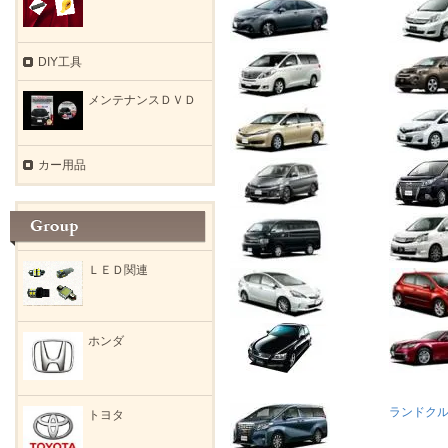
DIY工具
メンテナンスＤＶＤ
カー用品
ＬＥＤ関連
ホンダ
ランドク
トヨタ