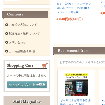
ン
８６（ZN６） メンテナン
ッ
スDVDプラス ２枚組■ゆ
うパケット対応■
4,
4,840円(税440円)
お支払い方法について
配送方法・送料について
お問い合わせ
カー用品出張取り付け
おすすめ商品の紹介テキストを記載
カートの中に商品はありません
ギャザズナビ専用 HDMI
■
接続コード [入力端
■