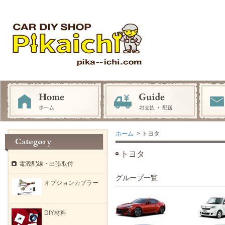
ホーム
> トヨタ
トヨタ
電源配線・出張取付
グループ一覧
オプションカプラー
DIY材料