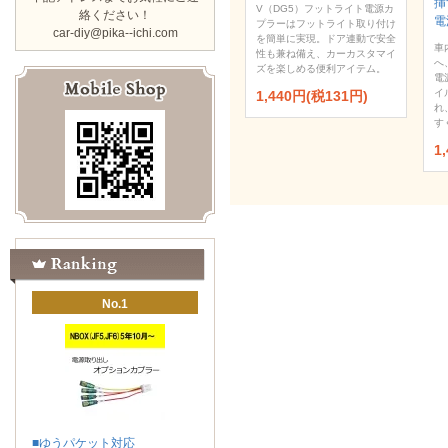
挿
V（DG5）フットライト電源カ
絡ください！
電
プラーはフットライト取り付け
car-diy@pika--ichi.com
を簡単に実現。ドア連動で安全
車
性も兼ね備え、カーカスタマイ
へ
ズを楽しめる便利アイテム。
電
イ
1,440円(税131円)
れ
す
1
No.1
■ゆうパケット対応