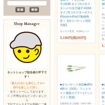
子:HDMI タイプAコネク
源
ターメス/出力端子:HDMI
ー
タイプEコネクターオス ]
車
IPhoneやIPodで動画再
可
生！【ゆうパケット対応
ー
可能】
ル
挿
ギャザズ専用 HDMIコード
ッ
E
3,190円(税290円)
適
1
ネットショップ担当者の平下で
す！
「素人の方にも安心してカー
■ゆうパケット対応■WRV
■
DIYを楽しんで頂く」
WR-V（DG5） フットラ
ー
をモットーにしております
イト電源カプラー (フット
GT
✩ ご不明な点などございました
ライト電源)
取
ら
ラ
自動車好きに朗報！WRV WR-
下記アドレスまでお気軽にご連