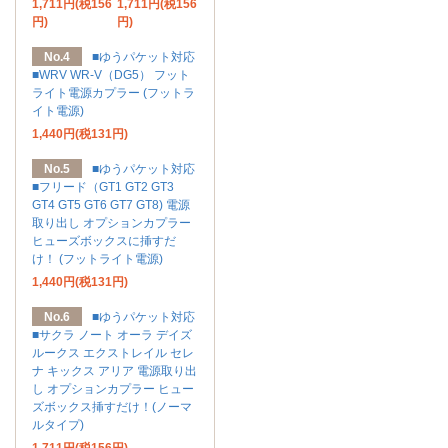
1,711円(税156
1,711円(税156
円)
円)
No.4
■ゆうパケット対応
■WRV WR-V（DG5） フット
ライト電源カプラー (フットラ
イト電源)
1,440円(税131円)
No.5
■ゆうパケット対応
■フリード（GT1 GT2 GT3
GT4 GT5 GT6 GT7 GT8) 電源
取り出し オプションカプラー
ヒューズボックスに挿すだ
け！ (フットライト電源)
1,440円(税131円)
No.6
■ゆうパケット対応
■サクラ ノート オーラ デイズ
ルークス エクストレイル セレ
ナ キックス アリア 電源取り出
し オプションカプラー ヒュー
ズボックス挿すだけ！(ノーマ
ルタイプ)
1,711円(税156円)