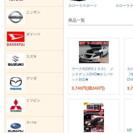
カローラスポーツ
カローラ
ニッサン
商品一覧
ダイハツ
スズキ
マークX(GRX１３０) メ
カ
ンテナンスDVD■ゆうパケ
（N
マツダ
ット対応■
D
3,740円(税340円)
3,
ミツビシ
スバル
b