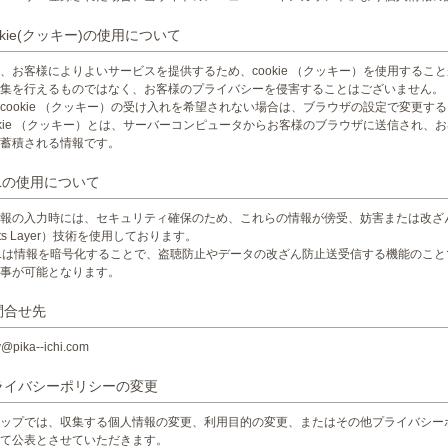
ookie(クッキー)の使用について
、お客様によりよいサービスを提供するため、cookie （クッキー）を使用する
集を行えるものではなく、お客様のプライバシーを侵害することはございません。
cookie （クッキー）の受け入れを希望されない場合は、ブラウザの設定で変更す
okie （クッキー）とは、サーバーコンピュータからお客様のブラウザに送信され
蓄積される情報です。
SLの使用について
報の入力時には、セキュリティ確保のため、これらの情報が傍受、妨害または改ざんさ
ets Layer）技術を使用しております。
SLは情報を暗号化することで、盗聴防止やデータの改ざん防止送受信する機能のこと
事が可能となります。
問合せ先
y@pika--ichi.com
プライバシーポリシーの変更
ップでは、収集する個人情報の変更、利用目的の変更、またはその他プライバシー
て公表とさせていただきます。