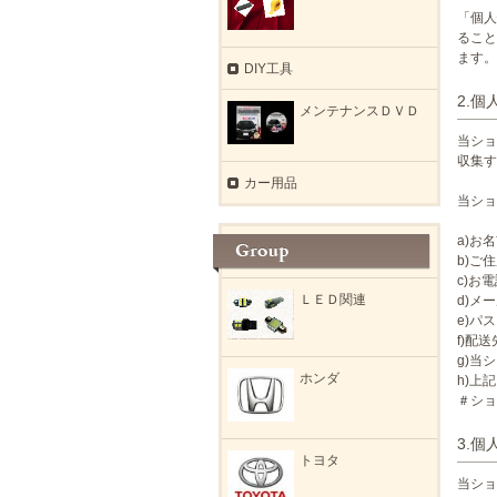
「個人
ること
ます。
DIY工具
2.
メンテナンスＤＶＤ
当ショ
収集す
カー用品
当ショ
a)お
b)ご
c)お
ＬＥＤ関連
d)メ
e)パ
f)配
g)当
ホンダ
h)上
＃ショ
3.
トヨタ
当ショ