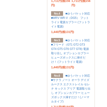
1,711円(税156
1,711円(税156
円)
円)
No.4
■ゆうパケット対応
■WRV WR-V（DG5） フット
ライト電源カプラー (フットラ
イト電源)
1,440円(税131円)
No.5
■ゆうパケット対応
■フリード（GT1 GT2 GT3
GT4 GT5 GT6 GT7 GT8) 電源
取り出し オプションカプラー
ヒューズボックスに挿すだ
け！ (フットライト電源)
1,440円(税131円)
No.6
■ゆうパケット対応
■サクラ ノート オーラ デイズ
ルークス エクストレイル セレ
ナ キックス アリア 電源取り出
し オプションカプラー ヒュー
ズボックス挿すだけ！(ノーマ
ルタイプ)
1,711円(税156円)