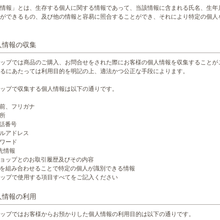
情報」とは、生存する個人に関する情報であって、当該情報に含まれる氏名、生年
ができるもの、及び他の情報と容易に照合することができ、それにより特定の個人
個人情報の収集
ップでは商品のご購入、お問合せをされた際にお客様の個人情報を収集することが
るにあたっては利用目的を明記の上、適法かつ公正な手段によります。
ップで収集する個人情報は以下の通りです。
名前、フリガナ
住所
電話番号
ールアドレス
スワード
送先情報
ショップとのお取引履歴及びその内容
記を組み合わせることで特定の個人が識別できる情報
ップで使用する項目すべてをご記入ください
個人情報の利用
ップではお客様からお預かりした個人情報の利用目的は以下の通りです。