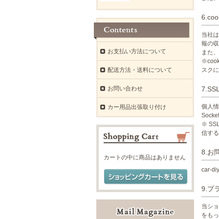
6.c
当社は
報の収
お支払い方法について
また、
※co
配送方法・送料について
スクに
お問い合わせ
7.S
個人情
カー用品出張取り付け
Sock
※ S
信する
8.お
カートの中に商品はありません
car-di
9.
当ショ
をもっ