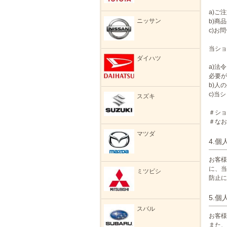
a)ご
ニッサン
b)商
c)お
当ショ
ダイハツ
a)法
必要が
b)人
c)当
スズキ
＃ショ
＃なお
マツダ
4.
お客様
に、当
ミツビシ
防止に
5.
スバル
お客様
また、