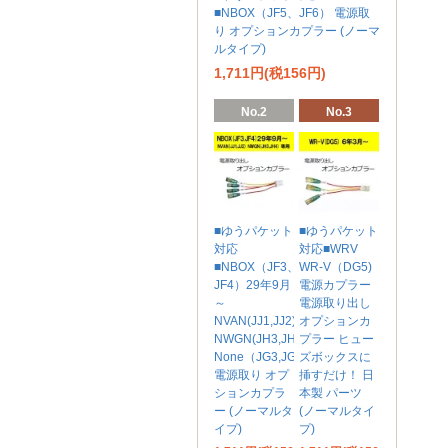
■NBOX（JF5、JF6） 電源取
り オプションカプラー (ノーマ
ルタイプ)
1,711円(税156円)
No.2
No.3
■ゆうパケット
■ゆうパケット
対応
対応■WRV
■NBOX（JF3、
WR-V（DG5)
JF4）29年9月
電源カプラー
～
電源取り出し
NVAN(JJ1,JJ2)
オプションカ
NWGN(JH3,JH4)
プラー ヒュー
None（JG3,JG4)
ズボックスに
電源取り オプ
挿すだけ！ 日
ションカプラ
本製 パーツ
ー (ノーマルタ
(ノーマルタイ
イプ)
プ)