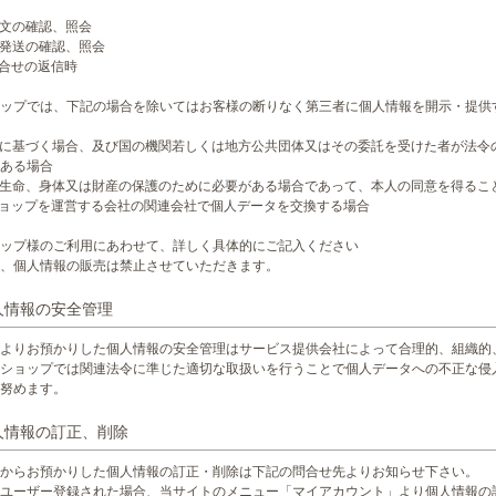
注文の確認、照会
品発送の確認、照会
問合せの返信時
ップでは、下記の場合を除いてはお客様の断りなく第三者に個人情報を開示・提供
令に基づく場合、及び国の機関若しくは地方公共団体又はその委託を受けた者が法令
ある場合
の生命、身体又は財産の保護のために必要がある場合であって、本人の同意を得るこ
ショップを運営する会社の関連会社で個人データを交換する場合
ップ様のご利用にあわせて、詳しく具体的にご記入ください
、個人情報の販売は禁止させていただきます。
個人情報の安全管理
よりお預かりした個人情報の安全管理はサービス提供会社によって合理的、組織的
ショップでは関連法令に準じた適切な取扱いを行うことで個人データへの不正な侵
努めます。
個人情報の訂正、削除
からお預かりした個人情報の訂正・削除は下記の問合せ先よりお知らせ下さい。
ユーザー登録された場合、当サイトのメニュー「マイアカウント」より個人情報の