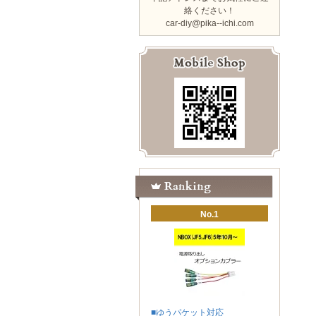
絡ください！
car-diy@pika--ichi.com
No.1
■ゆうパケット対応