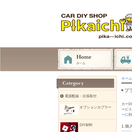
ホーム
プ
電源配線・出張取付
カーD
オプションカプラー
ービ
ー
に則
DIY材料
1.