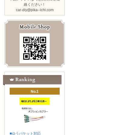
絡ください！
car-diy@pika--ichi.com
No.1
■ゆうパケット対応