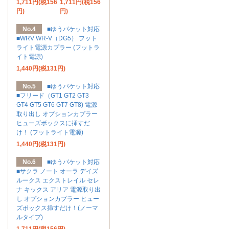
1,711円(税156
1,711円(税156
円)
円)
No.4
■ゆうパケット対応
■WRV WR-V（DG5） フット
ライト電源カプラー (フットラ
イト電源)
1,440円(税131円)
No.5
■ゆうパケット対応
■フリード（GT1 GT2 GT3
GT4 GT5 GT6 GT7 GT8) 電源
取り出し オプションカプラー
ヒューズボックスに挿すだ
け！ (フットライト電源)
1,440円(税131円)
No.6
■ゆうパケット対応
■サクラ ノート オーラ デイズ
ルークス エクストレイル セレ
ナ キックス アリア 電源取り出
し オプションカプラー ヒュー
ズボックス挿すだけ！(ノーマ
ルタイプ)
1,711円(税156円)