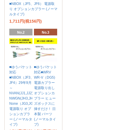
■NBOX（JF5、JF6） 電源取
り オプションカプラー (ノーマ
ルタイプ)
1,711円(税156円)
No.2
No.3
■ゆうパケット
■ゆうパケット
対応
対応■WRV
■NBOX（JF3、
WR-V（DG5)
JF4）29年9月
電源カプラー
～
電源取り出し
NVAN(JJ1,JJ2)
オプションカ
NWGN(JH3,JH4)
プラー ヒュー
None（JG3,JG4)
ズボックスに
電源取り オプ
挿すだけ！ 日
ションカプラ
本製 パーツ
ー (ノーマルタ
(ノーマルタイ
イプ)
プ)