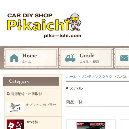
ホーム
>
メンテナンスＤＶＤ
> スバル
スバル
電源配線・出張取付
商品一覧
オプションカプラー
DIY材料