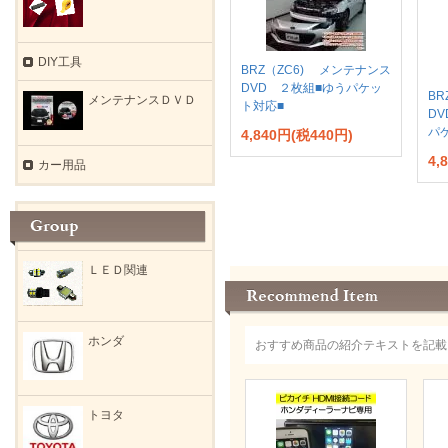
DIY工具
BRZ（ZC6) メンテナンス
DVD ２枚組■ゆうパケッ
BR
メンテナンスＤＶＤ
ト対応■
D
パ
4,840円(税440円)
4,
カー用品
ＬＥＤ関連
ホンダ
おすすめ商品の紹介テキストを記載
トヨタ