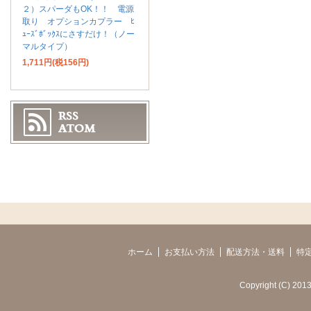
２）スパーダもOK！！ 電源
取り オプションカプラー ﾋ
ｭｰｽﾞﾎﾞｯｸｽにさすだけ！（ノー
マルタイプ）
1,711円(税156円)
ホーム
お支払い方法
配送方法・送料
特
Copyright (C) 2013