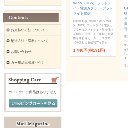
WR-V（DG5） フットラ
ー
イト電源カプラー (フット
GT
ライト電源)
取
ラ
自動車好きに朗報！WRV WR-
挿
V（DG5）フットライト電源カ
電
お支払い方法について
プラーはフットライト取り付け
を簡単に実現。ドア連動で安全
車
性も兼ね備え、カーカスタマイ
配送方法・送料について
へ
ズを楽しめる便利アイテム。
電
イ
1,440円(税131円)
お問い合わせ
れ
す
カー用品出張取り付け
1
カートの中に商品はありません