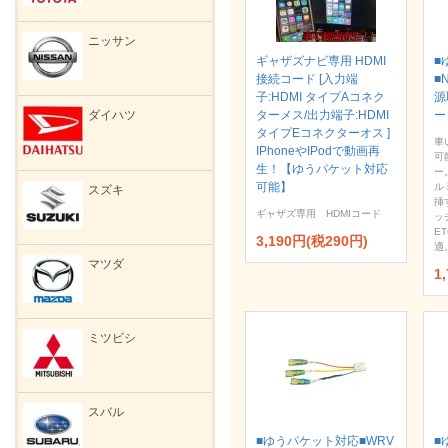
ニッサン
ギャザズナビ専用 HDMI
■
接続コード [入力端
■
子:HDMI タイプAコネク
源
ターメス/出力端子:HDMI
ー
ダイハツ
タイプEコネクターオス ]
車
IPhoneやIPodで動画再
可
生！【ゆうパケット対応
ー
可能】
ル
スズキ
挿
ギャザズ専用 HDMIコード
ッ
E
3,190円(税290円)
適
マツダ
1
ミツビシ
スバル
■ゆうパケット対応■WRV
■