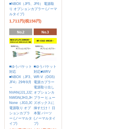
■NBOX（JF5、JF6） 電源取
り オプションカプラー (ノーマ
ルタイプ)
1,711円(税156円)
No.2
No.3
■ゆうパケット
■ゆうパケット
対応
対応■WRV
■NBOX（JF3、
WR-V（DG5)
JF4）29年9月
電源カプラー
～
電源取り出し
NVAN(JJ1,JJ2)
オプションカ
NWGN(JH3,JH4)
プラー ヒュー
None（JG3,JG4)
ズボックスに
電源取り オプ
挿すだけ！ 日
ションカプラ
本製 パーツ
ー (ノーマルタ
(ノーマルタイ
イプ)
プ)