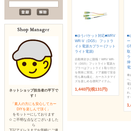
■ゆうパケット対応■WRV
■
WR-V（DG5） フットラ
ー
イト電源カプラー (フット
GT
ライト電源)
取
ラ
自動車好きに朗報！WRV WR-
挿
V（DG5）フットライト電源カ
電
プラーはフットライト取り付け
を簡単に実現。ドア連動で安全
車
性も兼ね備え、カーカスタマイ
へ
ズを楽しめる便利アイテム。
電
イ
1,440円(税131円)
ネットショップ担当者の平下で
れ
す！
す
「素人の方にも安心してカー
1
DIYを楽しんで頂く」
をモットーにしております
✩ ご不明な点などございました
ら
下記アドレスまでお気軽にご連