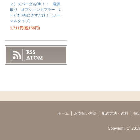
２）スパーダもOK！！ 電源
取り オプションカプラー ﾋ
ｭｰｽﾞﾎﾞｯｸｽにさすだけ！（ノー
マルタイプ）
1,711円(税156円)
ホーム
お支払い方法
配送方法・送料
特
Copyright (C) 2013