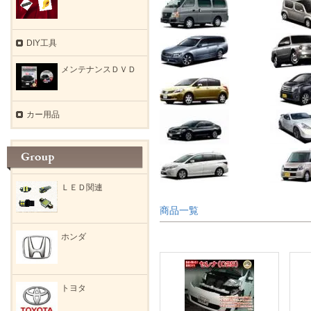
DIY工具
メンテナンスＤＶＤ
カー用品
ＬＥＤ関連
商品一覧
ホンダ
トヨタ