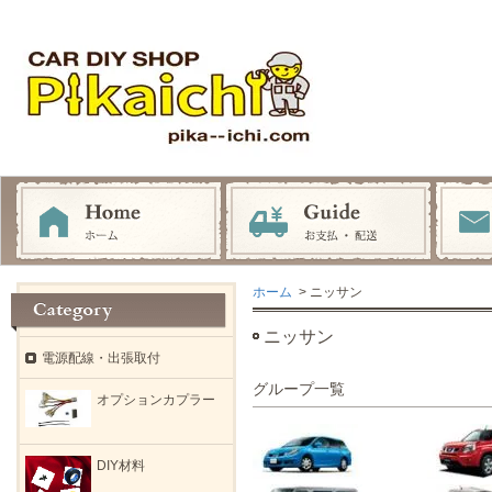
ホーム
> ニッサン
ニッサン
電源配線・出張取付
グループ一覧
オプションカプラー
DIY材料