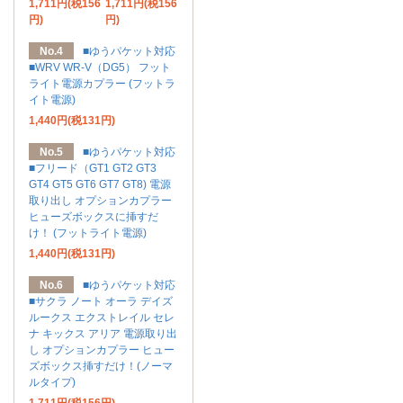
1,711円(税156
1,711円(税156
円)
円)
No.4
■ゆうパケット対応
■WRV WR-V（DG5） フット
ライト電源カプラー (フットラ
イト電源)
1,440円(税131円)
No.5
■ゆうパケット対応
■フリード（GT1 GT2 GT3
GT4 GT5 GT6 GT7 GT8) 電源
取り出し オプションカプラー
ヒューズボックスに挿すだ
け！ (フットライト電源)
1,440円(税131円)
No.6
■ゆうパケット対応
■サクラ ノート オーラ デイズ
ルークス エクストレイル セレ
ナ キックス アリア 電源取り出
し オプションカプラー ヒュー
ズボックス挿すだけ！(ノーマ
ルタイプ)
1,711円(税156円)