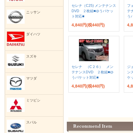
セレナ（C25) メンテナンス
フェ
DVD ２枚組■ゆうパケッ
テ
ニッサン
ト対応■
う
4,840円(税440円)
4,
ダイハツ
スズキ
セレナ （C２６） メン
ジュ
テナンスDVD ２枚組■ゆ
ン
うパケット対応■
ケ
マツダ
4,840円(税440円)
4,
ミツビシ
スバル