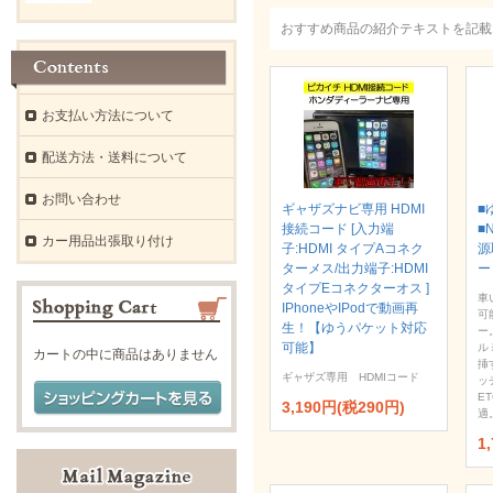
おすすめ商品の紹介テキストを記載
お支払い方法について
配送方法・送料について
お問い合わせ
ギャザズナビ専用 HDMI
■
接続コード [入力端
■
カー用品出張取り付け
子:HDMI タイプAコネク
源
ターメス/出力端子:HDMI
ー
タイプEコネクターオス ]
車
IPhoneやIPodで動画再
可
生！【ゆうパケット対応
ー
可能】
ル
カートの中に商品はありません
挿
ギャザズ専用 HDMIコード
ッ
E
3,190円(税290円)
適
1