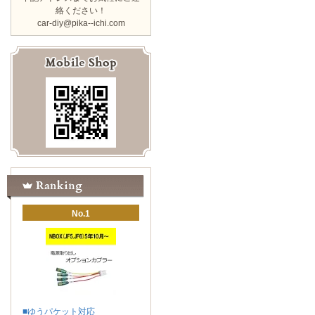
絡ください！
car-diy@pika--ichi.com
No.1
■ゆうパケット対応