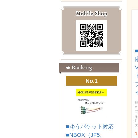
No.1
自
V
プ
を
性
■ゆうパケット対応
ズ
1
■NBOX（JF5、