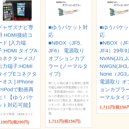
ギャザズナビ専
■ゆうパケット対
■ゆうパケ
用 HDMI接続コ
応
応
ード [入力端
■NBOX（JF5、
■NBOX（J
子:HDMI タイプA
JF6） 電源取り
JF4）29年
コネクターメス/
オプションカプ
NVAN(JJ1,J
出力端子:HDMI
ラー (ノーマルタ
NWGN(JH3,
タイプEコネクタ
イプ)
None（JG3,
ーオス ] IPhone
電源取り オ
車いじり初心者でも簡単に使用
可能なNBOX用電源取りカプラ
やIPodで動画再
ョンカプラー
ー。常時電源やACC、IG2、イ
生！【ゆうパケ
ルミの電源がヒューズボックス
ーマルタイプ
挿すだけで取れる。配線色もマ
ット対応可能】
ッチング、取り付けも簡単。
1,711円(税156
ETCやレーダー取り付けに最
適。
ャザズ専用 HDMIコード
1,711円(税156円)
,190円(税290円)