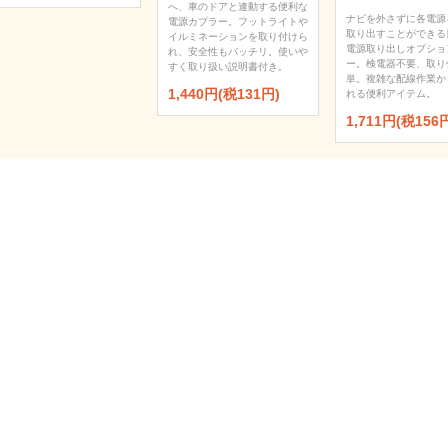
へ、車のドアと連動する便利な
ナビを外さずに各電源
電源カプラー。フットライトや
取り出すことができる
イルミネーションを取り付けら
電源取り出しオプショ
れ、安全性もバッチリ。使いや
ー。検電器不要、取り
すく取り扱い説明書付き。
単。複雑な配線作業か
1,440円(税131円)
れる便利アイテム。
1,711円(税156