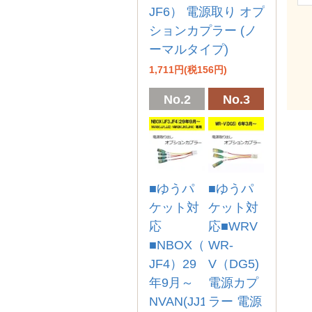
JF6） 電源取り オプ
ションカプラー (ノ
ーマルタイプ)
1,711円(税156円)
No.2
No.3
■ゆうパ
■ゆうパ
ケット対
ケット対
応
応■WRV
■NBOX（JF3、
WR-
JF4）29
V（DG5)
年9月～
電源カプ
NVAN(JJ1,JJ2)
ラー 電源