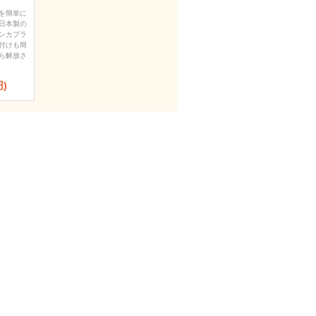
を簡単に
日本製の
ンカプラ
付けも簡
ら解放さ
円)