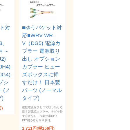
ット対
■ゆうパケット対
応■WRV WR-
F3、
V（DG5) 電源カ
9月～
プラー 電源取り
J2)
出し オプション
JH4)
カプラー ヒュー
JG4)
ズボックスに挿
プシ
すだけ！ 日本製
 (ノ
パーツ (ノーマル
)
タイプ)
円)
複数電源をひとつで取り出せる
日本製電源カプラー。ナビを外
す必要なし。作業効率UP！
DIY初心者も簡単取付。
1,711円(税156円)