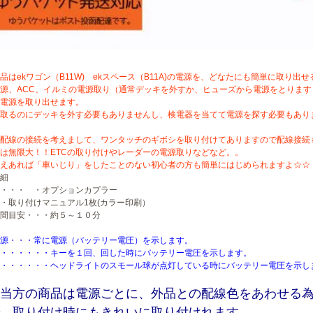
品はekワゴン（B11W) ekスペース（B11A)の電源を、どなたにも簡単に取り出
源、ACC、イルミの電源取り（通常デッキを外すか、ヒューズから電源をとりま
電源を取り出せます。
取るのにデッキを外す必要もありませんし、検電器を当てて電源を探す必要もあり
配線の接続を考えまして、ワンタッチのギボシを取り付けてありますので配線接続
は無限大！！ETCの取り付けやレーダーの電源取りなどなど。。
えあれば「車いじり」をしたことのない初心者の方も簡単にはじめられますよ☆☆
細
物・・・ ・オプションカプラー
り付けマニュアル1枚(カラー印刷）
間目安・・・約５～１０分
源・・・常に電源（バッテリー電圧）を示します。
・・・・・・キーを１回、回した時にバッテリー電圧を示します。
・・・・・・ヘッドライトのスモール球が点灯している時にバッテリー電圧を示し
当方の商品は電源ごとに、外品との配線色をあわせる
、取り付け時にもきれいに取り付けれます。