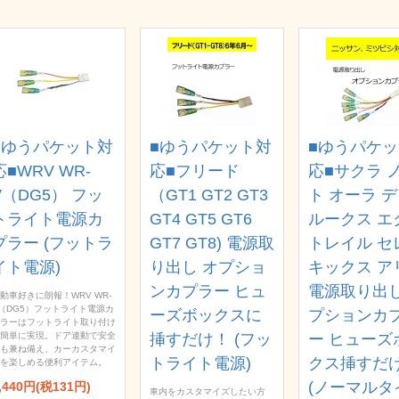
■ゆうパケット対
■ゆうパケット対
■ゆうパケ
応■WRV WR-
応■フリード
応■サクラ 
V（DG5） フッ
（GT1 GT2 GT3
ト オーラ 
トライト電源カ
GT4 GT5 GT6
ルークス エ
プラー (フットラ
GT7 GT8) 電源取
トレイル セ
イト電源)
り出し オプショ
キックス ア
ンカプラー ヒュ
電源取り出し
動車好きに朗報！WRV WR-
（DG5）フットライト電源カ
ーズボックスに
プションカ
ラーはフットライト取り付け
簡単に実現。ドア連動で安全
挿すだけ！ (フッ
ー ヒューズ
も兼ね備え、カーカスタマイ
トライト電源)
クス挿すだ
を楽しめる便利アイテム。
(ノーマルタ
,440円(税131円)
車内をカスタマイズしたい方