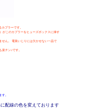
せるカプラーです。
す）がこのカプラーをヒューズボックスに挿す
ません。 電装いじりには欠かせない一品で
も楽チン♪です。
ます。
為に配線の色を変えております