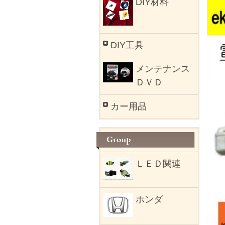
DIY材料
DIY工具
メンテナンス
ＤＶＤ
カー用品
ＬＥＤ関連
ホンダ