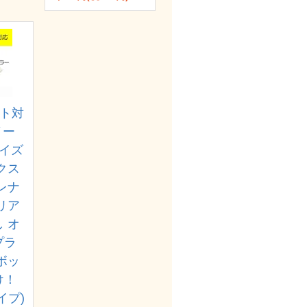
ット対
ノー
デイズ
クス
レナ
リア
 オ
プラ
ボッ
け！
イプ)