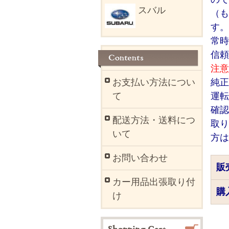
スバル
（も
す。
常時
信頼
注意
お支払い方法につい
純正
て
運転
確認
配送方法・送料につ
取り
いて
方は
お問い合わせ
販
カー用品出張取り付
購
け