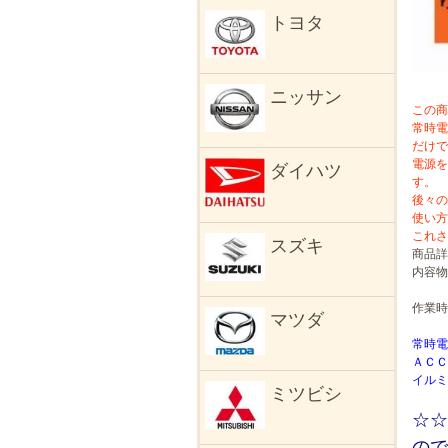
トヨタ
ニッサン
この商
常時電
だけで
電源を
ダイハツ
す。
後々の
使い方
これさ
スズキ
商品詳
内容
・取
作業時
マツダ
常時電
ＡＣＣ
イルミ
ミツビシ
☆☆
ので